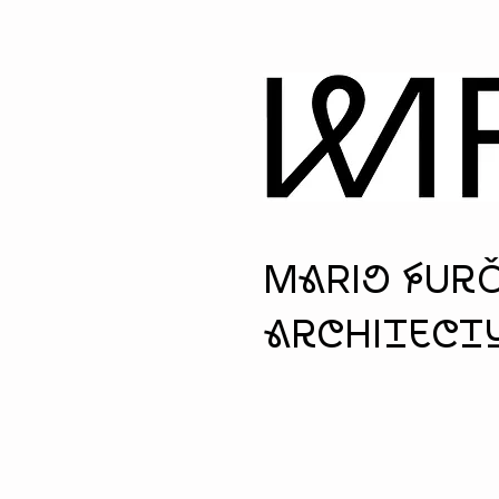
MaRio fUr
architectu