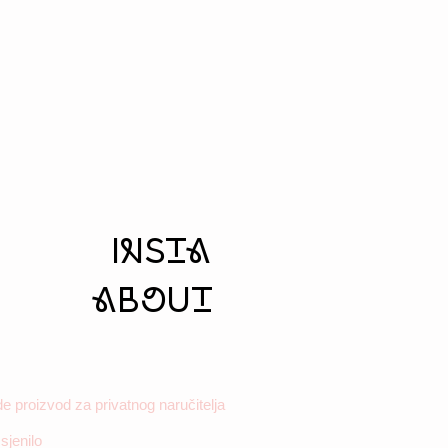
insta
aboUt
 proizvod za privatnog naručitelja
 sjenilo